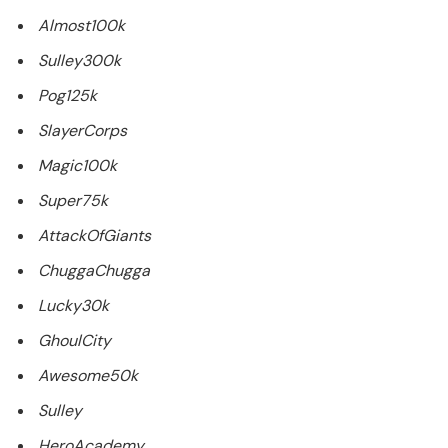
Almost100k
Sulley300k
Pog125k
SlayerCorps
Magic100k
Super75k
AttackOfGiants
ChuggaChugga
Lucky30k
GhoulCity
Awesome50k
Sulley
HeroAcademy