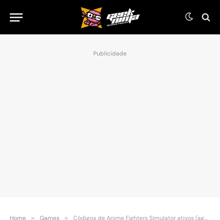
Publicidade
Home
»
Games
»
Códigos de Anime Fighters Simulator ativos (agosto 2025)