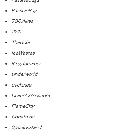
PassiveBug
700klikes
2k22
TheHole
IceWastes
KingdomFour
Underworld
cyclxnee
DivineColosseum
FlameCity
Christmas
SpookyIsland