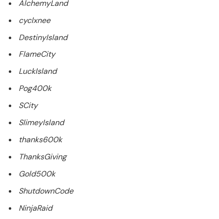
AlchemyLand
cyclxnee
DestinyIsland
FlameCity
LuckIsland
Pog400k
SCity
SlimeyIsland
thanks600k
ThanksGiving
Gold500k
ShutdownCode
NinjaRaid