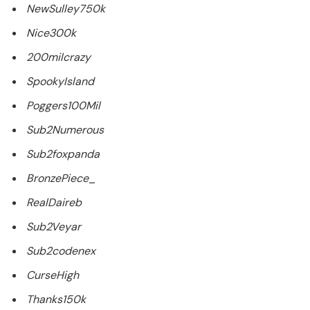
NewSulley750k
Nice300k
200milcrazy
SpookyIsland
Poggers100Mil
Sub2Numerous
Sub2foxpanda
BronzePiece_
RealDaireb
Sub2Veyar
Sub2codenex
CurseHigh
Thanks150k