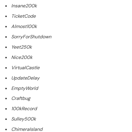
Insane200k
TicketCode
Almost100k
SorryForShutdown
Yeet250k
Nice200k
VirtualCastle
UpdateDelay
EmptyWorld
Craftbug
100kRecord
Sulley500k
ChimeraIsland