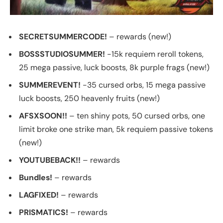
SECRETSUMMERCODE!
– rewards (new!)
BOSSSTUDIOSUMMER!
-15k requiem reroll tokens,
25 mega passive, luck boosts, 8k purple frags (new!)
SUMMEREVENT!
-35 cursed orbs, 15 mega passive
luck boosts, 250 heavenly fruits (new!)
AFSXSOON!!
– ten shiny pots, 50 cursed orbs, one
limit broke one strike man, 5k requiem passive tokens
(new!)
YOUTUBEBACK!!
– rewards
Bundles!
– rewards
LAGFIXED!
– rewards
PRISMATICS!
– rewards