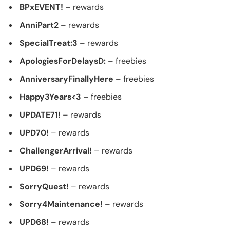
BPxEVENT!
– rewards
AnniPart2
– rewards
SpecialTreat:3
– rewards
ApologiesForDelaysD:
– freebies
AnniversaryFinallyHere
– freebies
Happy3Years<3
– freebies
UPDATE71!
– rewards
UPD70!
– rewards
ChallengerArrival!
– rewards
UPD69!
– rewards
SorryQuest!
– rewards
Sorry4Maintenance!
– rewards
UPD68!
– rewards