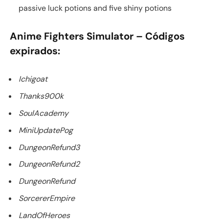
passive luck potions and five shiny potions
Anime Fighters Simulator – Códigos
expirados:
Ichigoat
Thanks900k
SoulAcademy
MiniUpdatePog
DungeonRefund3
DungeonRefund2
DungeonRefund
SorcererEmpire
LandOfHeroes