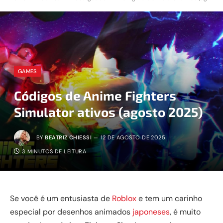
GAMES
Códigos de Anime Fighters
Simulator ativos (agosto 2025)
BY
BEATRIZ CHIESSI
12 DE AGOSTO DE 2025
3 MINUTOS DE LEITURA
Se você é um entusiasta de
Roblox
e tem um carinho
especial por desenhos animados
japoneses
, é muito