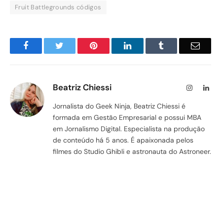
Fruit Battlegrounds códigos
Facebook
Twitter
Pinterest
LinkedIn
Tumblr
Email
Beatriz Chiessi
Instagram
Lin
Jornalista do Geek Ninja, Beatriz Chiessi é
formada em Gestão Empresarial e possui MBA
em Jornalismo Digital. Especialista na produção
de conteúdo há 5 anos. É apaixonada pelos
filmes do Studio Ghibli e astronauta do Astroneer.