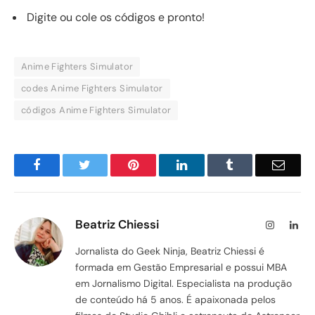
Digite ou cole os códigos e pronto!
Anime Fighters Simulator
codes Anime Fighters Simulator
códigos Anime Fighters Simulator
Facebook
Twitter
Pinterest
LinkedIn
Tumblr
Email
Beatriz Chiessi
Instagram
Lin
Jornalista do Geek Ninja, Beatriz Chiessi é
formada em Gestão Empresarial e possui MBA
em Jornalismo Digital. Especialista na produção
de conteúdo há 5 anos. É apaixonada pelos