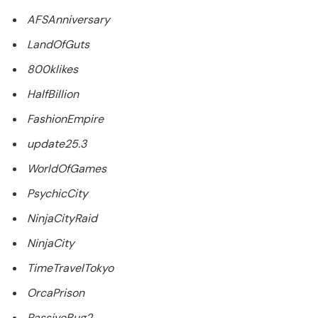
AFSAnniversary
LandOfGuts
800klikes
HalfBillion
FashionEmpire
update25.3
WorldOfGames
PsychicCity
NinjaCityRaid
NinjaCity
TimeTravelTokyo
OrcaPrison
PassiveBug2