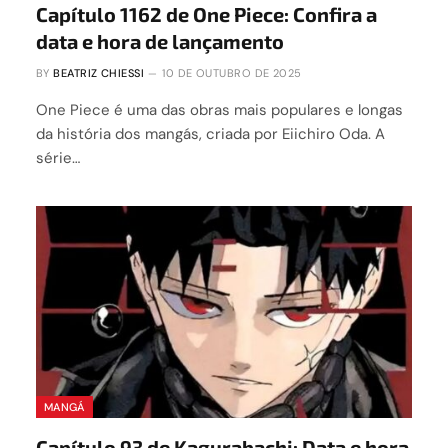
Capítulo 1162 de One Piece: Confira a
data e hora de lançamento
BY
BEATRIZ CHIESSI
10 DE OUTUBRO DE 2025
One Piece é uma das obras mais populares e longas
da história dos mangás, criada por Eiichiro Oda. A
série…
MANGÁ
Capítulo 93 de Kagurabachi: Data e hora