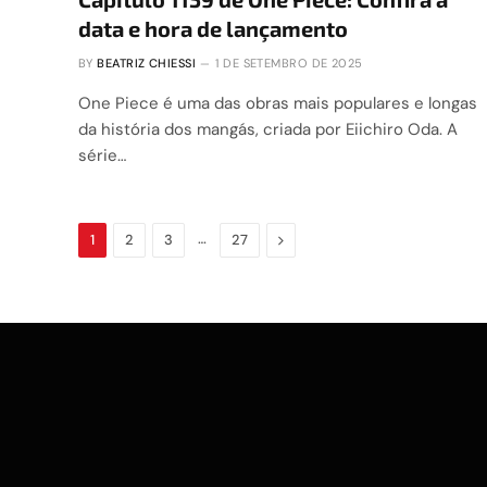
data e hora de lançamento
BY
BEATRIZ CHIESSI
1 DE SETEMBRO DE 2025
One Piece é uma das obras mais populares e longas
da história dos mangás, criada por Eiichiro Oda. A
série…
…
Next
1
2
3
27