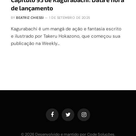
de lançamento
BY
BEATRIZ CHIESSI
1 DE SETEMBRO DE 2025
Kagurabachi é um mangá de ação e fantasia escrito
e ilustrado por Takeru Hokazono, que começou sua
publicação na Weekly…
Facebook
Twitter
Instagram
© 2026 Desenvolvido e mantido por Code Soluções.