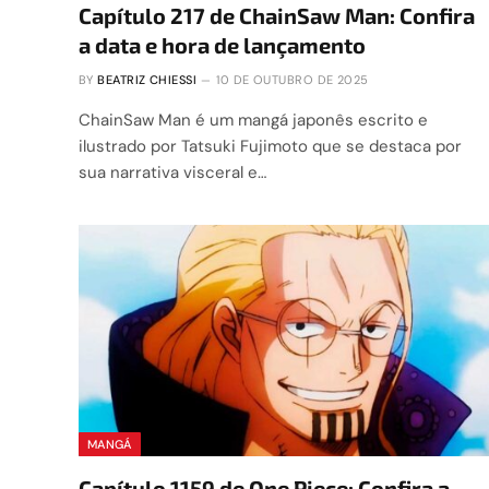
Capítulo 217 de ChainSaw Man: Confira
a data e hora de lançamento
BY
BEATRIZ CHIESSI
10 DE OUTUBRO DE 2025
ChainSaw Man é um mangá japonês escrito e
ilustrado por Tatsuki Fujimoto que se destaca por
sua narrativa visceral e…
MANGÁ
Capítulo 1159 de One Piece: Confira a