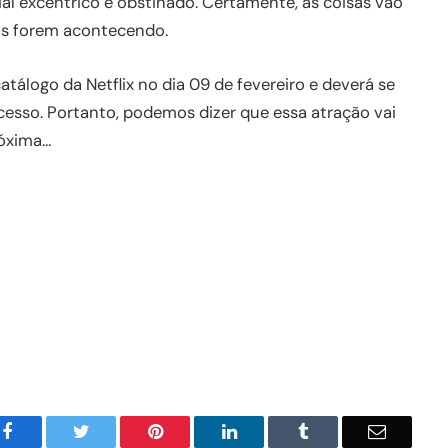
ial excêntrico e obstinado. Certamente, as coisas vão
os forem acontecendo.
 catálogo da Netflix no dia 09 de fevereiro e deverá se
esso. Portanto, podemos dizer que essa atração vai
róxima…
Facebook
Twitter
Pinterest
LinkedIn
Tumblr
Email