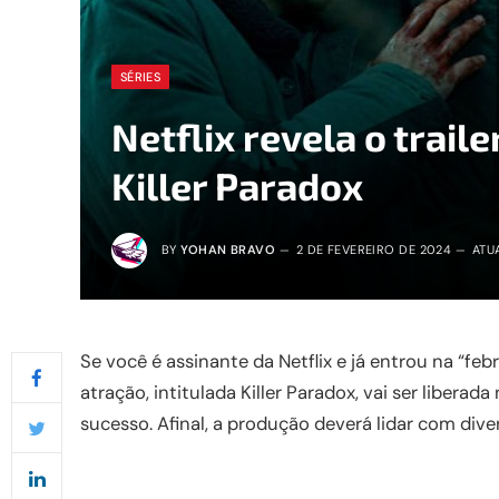
SÉRIES
Netflix revela o traile
Killer Paradox
BY
YOHAN BRAVO
2 DE FEVEREIRO DE 2024
ATU
Se você é assinante da Netflix e já entrou na “fe
atração, intitulada Killer Paradox, vai ser liberad
sucesso. Afinal, a produção deverá lidar com dive