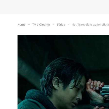
Home
»
TV e Cinema
»
Séries
»
Netflix revela o trailer ofic