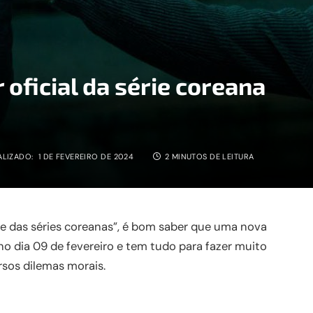
r oficial da série coreana
ALIZADO:
1 DE FEVEREIRO DE 2024
2 MINUTOS DE LEITURA
bre das séries coreanas”, é bom saber que uma nova
a no dia 09 de fevereiro e tem tudo para fazer muito
rsos dilemas morais.