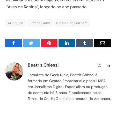
“Aves de Rapina”, lançado no ano passado.
Arlequina
James Gunn
Sereias de Gotham
Facebook
Twitter
Pinterest
LinkedIn
Tumblr
Email
Beatriz Chiessi
Instagram
Lin
Jornalista do Geek Ninja, Beatriz Chiessi é
formada em Gestão Empresarial e possui MBA
em Jornalismo Digital. Especialista na produção
de conteúdo há 5 anos. É apaixonada pelos
filmes do Studio Ghibli e astronauta do Astroneer.