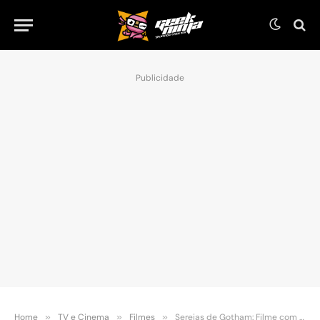
Publicidade
Home
»
TV e Cinema
»
Filmes
»
Sereias de Gotham: Filme com Arlequina, Mulher-Gato e Hera Venenosa pode ter direção de James Gunn