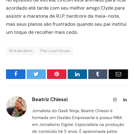
acordado até tarde com seu melhor amigo Clyde para
assistir a maratona de R.I.P. hardcore da meia-noite,
mas seus planos são frustrados quando seu pai institui
um toque de recolher mais cedo.
Nickelodeon
The Loud House
Facebook
Twitter
Pinterest
LinkedIn
Tumblr
Email
Beatriz Chiessi
Instagram
Lin
Jornalista do Geek Ninja, Beatriz Chiessi é
formada em Gestão Empresarial e possui MBA
em Jornalismo Digital. Especialista na produção
de conteúdo há 5 anos. É apaixonada pelos