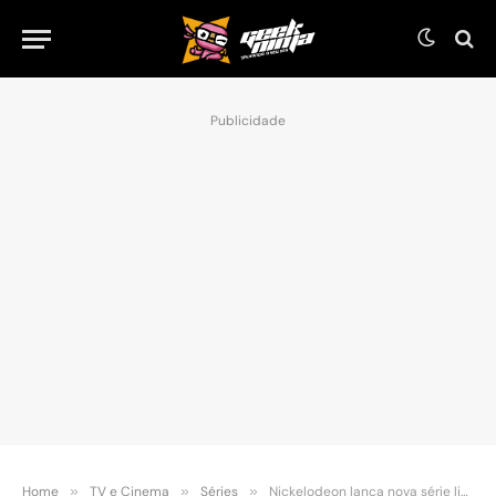
Publicidade
Home
»
TV e Cinema
»
Séries
»
Nickelodeon lança nova série live action The Loud House: Uma Verdadeira Família Barulhenta