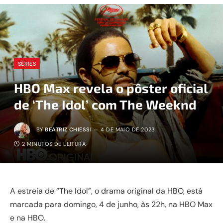
SÉRIES
HBO Max revela o pôster oficial
de ‘The Idol’ com The Weeknd
BY
BEATRIZ CHIESSI
4 DE MAIO DE 2023
2 MINUTOS DE LEITURA
A estreia de “The Idol”, o drama original da HBO, está
marcada para domingo, 4 de junho, às 22h, na HBO Max
e na HBO.