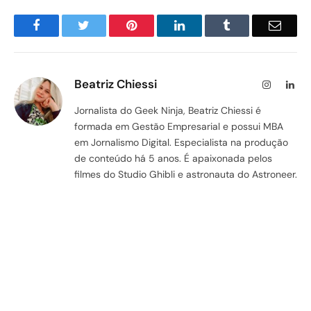
Facebook
Twitter
Pinterest
LinkedIn
Tumblr
Email
Beatriz Chiessi
Instagram
Lin
Jornalista do Geek Ninja, Beatriz Chiessi é
formada em Gestão Empresarial e possui MBA
em Jornalismo Digital. Especialista na produção
de conteúdo há 5 anos. É apaixonada pelos
filmes do Studio Ghibli e astronauta do Astroneer.