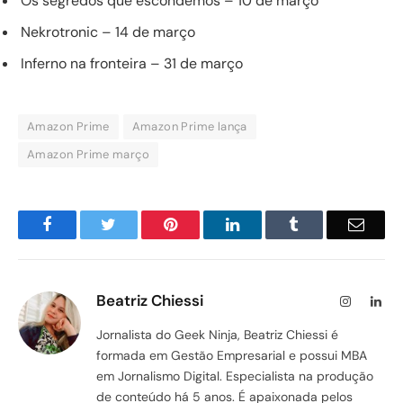
Os segredos que escondemos – 10 de março
Nekrotronic – 14 de março
Inferno na fronteira – 31 de março
Amazon Prime
Amazon Prime lança
Amazon Prime março
Facebook
Twitter
Pinterest
LinkedIn
Tumblr
Email
Beatriz Chiessi
Instagram
Lin
Jornalista do Geek Ninja, Beatriz Chiessi é
formada em Gestão Empresarial e possui MBA
em Jornalismo Digital. Especialista na produção
de conteúdo há 5 anos. É apaixonada pelos