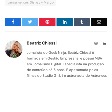
Lançamentos Disney + Março
Facebook
Twitter
Pinterest
LinkedIn
Tumblr
Email
Beatriz Chiessi
Instagram
Lin
Jornalista do Geek Ninja, Beatriz Chiessi é
formada em Gestão Empresarial e possui MBA
em Jornalismo Digital. Especialista na produção
de conteúdo há 5 anos. É apaixonada pelos
filmes do Studio Ghibli e astronauta do Astroneer.