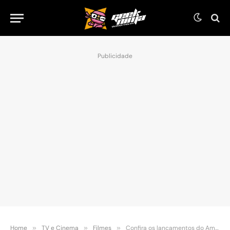
Publicidade
Home
»
TV e Cinema
»
Filmes
»
Confira os lançamentos do Amazon Prime de março!