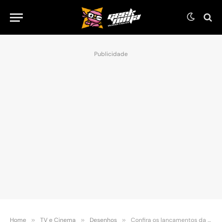
Publicidade
Home
»
TV e Cinema
»
Desenhos
»
Confira os lançamentos da Netflix de dezembro!