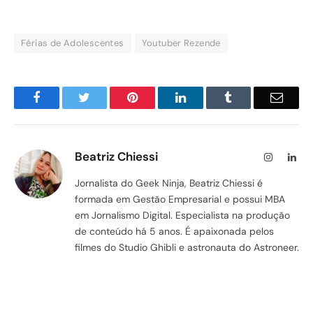
Férias de Adolescentes
Youtuber Rezende
Facebook
Twitter
Pinterest
LinkedIn
Tumblr
Email
Beatriz Chiessi
Instagram
Lin
Jornalista do Geek Ninja, Beatriz Chiessi é
formada em Gestão Empresarial e possui MBA
em Jornalismo Digital. Especialista na produção
de conteúdo há 5 anos. É apaixonada pelos
filmes do Studio Ghibli e astronauta do Astroneer.