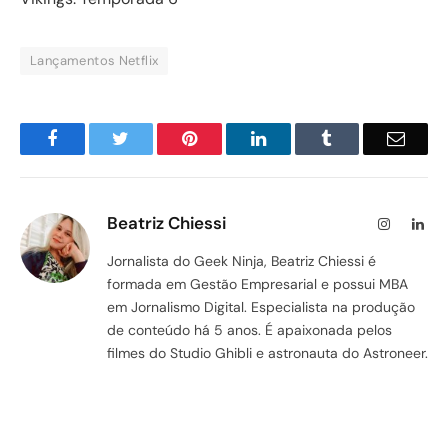
Lançamentos Netflix
Facebook
Twitter
Pinterest
LinkedIn
Tumblr
Email
Beatriz Chiessi
Instagram
Lin
Jornalista do Geek Ninja, Beatriz Chiessi é
formada em Gestão Empresarial e possui MBA
em Jornalismo Digital. Especialista na produção
de conteúdo há 5 anos. É apaixonada pelos
filmes do Studio Ghibli e astronauta do Astroneer.