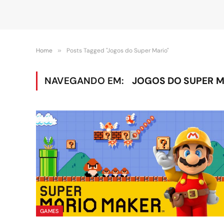
Home
»
Posts Tagged "Jogos do Super Mario"
NAVEGANDO EM:
JOGOS DO SUPER 
GAMES