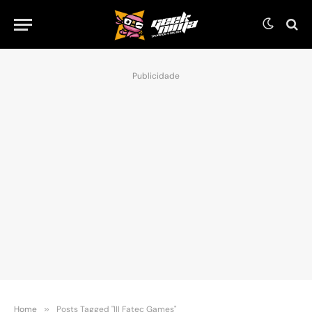
Publicidade
Home
»
Posts Tagged "III Fatec Games"