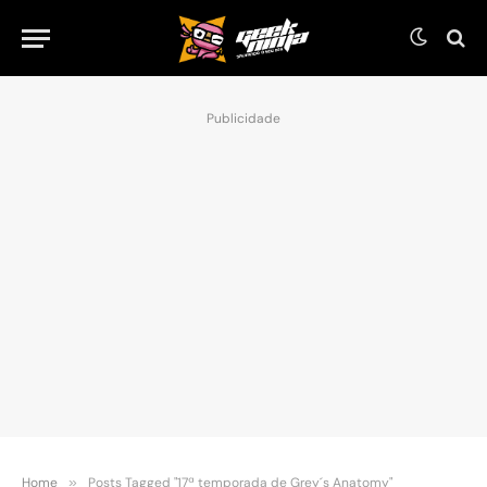
Publicidade
Home
»
Posts Tagged "17ª temporada de Grey´s Anatomy"