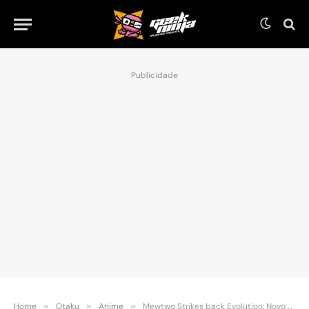
Publicidade
Home
»
Otaku
»
Anime
»
Mewtwo Strikes back Evolution: Novo Filme de Pokémon estreia em 2019 no Japão