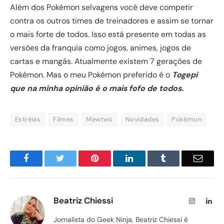
Além dos Pokémon selvagens você deve competir
contra os outros times de treinadores e assim se tornar
o mais forte de todos. Isso está presente em todas as
versões da franquia como jogos, animes, jogos de
cartas e mangás. Atualmente existem 7 gerações de
Pokémon. Mas o meu Pokémon preferido é o
Togepi
que na minha opinião é o mais fofo de todos.
Estréias
Filmes
Mewtwo
Novidades
Pokémon
Facebook
Twitter
Pinterest
LinkedIn
Tumblr
Email
Beatriz Chiessi
Instagram
Lin
Jornalista do Geek Ninja, Beatriz Chiessi é