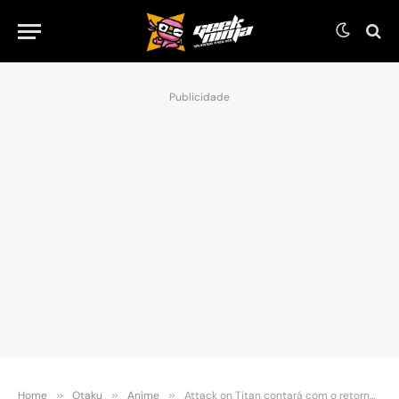
Publicidade
Home
»
Otaku
»
Anime
»
Attack on Titan contará com o retorno do anime em janeiro de 2022