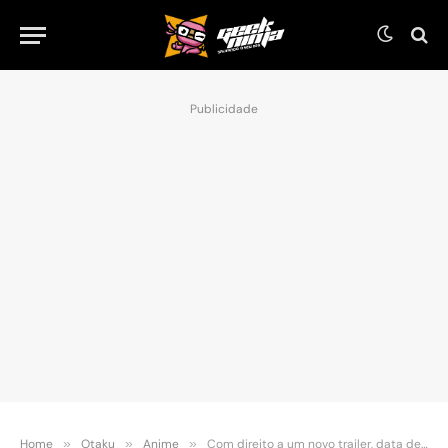
Publicidade
Home
»
Otaku
»
Anime
»
Com direito a um novo trailer, data de estreia do próximo arco do anime Bleach é revelada