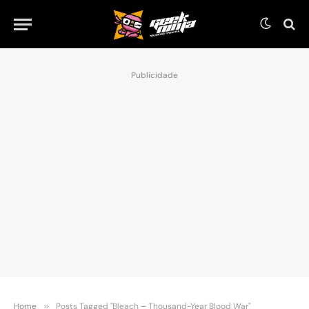
Publicidade
Home
»
Posts Tagged "Bleach – Thousand-Year Blood War"