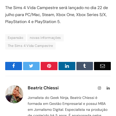
The Sims 4 Vida Campestre será lançado no dia 22 de
julho para PC/Mac, Steam, Xbox One, Xbox Series S/X,
PlayStation 4 e PlayStation 5.
Expansão
novas informações
The Sims 4 Vida Campestre
Facebook
Twitter
Pinterest
LinkedIn
Tumblr
Email
Beatriz Chiessi
Instagram
Lin
Jornalista do Geek Ninja, Beatriz Chiessi é
formada em Gestão Empresarial e possui MBA
em Jornalismo Digital. Especialista na produção
de conteúdo há 5 anos. É apaixonada pelos