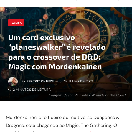
GAMES
Um card exclusivo
“planeswalker” é revelado
para o crossover de D&D:
Magic com Mordenkainen
BY
BEATRIZ CHIESSI
6 DE JULHO DE 2021
2 MINUTOS DE LEITURA
Imagem: Jason Rainville / Wizards of the Coast
Mordenkainen, o feiticeiro do multiverso Dungeons &
Dragons, está chegando ao Magic: The Gathering. O