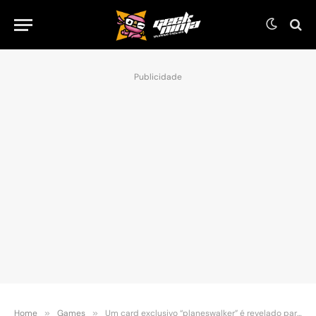
Publicidade
Home
»
Games
»
Um card exclusivo “planeswalker” é revelado para o crossover de D&D: Magic com Mordenkainen