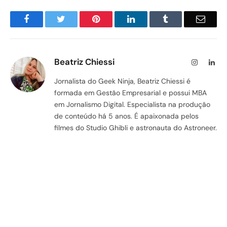
Facebook
Twitter
Pinterest
LinkedIn
Tumblr
Email
Beatriz Chiessi
Instagram
Lin
Jornalista do Geek Ninja, Beatriz Chiessi é
formada em Gestão Empresarial e possui MBA
em Jornalismo Digital. Especialista na produção
de conteúdo há 5 anos. É apaixonada pelos
filmes do Studio Ghibli e astronauta do Astroneer.