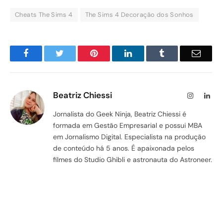
Cheats The Sims 4
The Sims 4 Decoração dos Sonhos
Facebook
Twitter
Pinterest
LinkedIn
Tumblr
Email
Beatriz Chiessi
Instagram
Lin
Jornalista do Geek Ninja, Beatriz Chiessi é
formada em Gestão Empresarial e possui MBA
em Jornalismo Digital. Especialista na produção
de conteúdo há 5 anos. É apaixonada pelos
filmes do Studio Ghibli e astronauta do Astroneer.