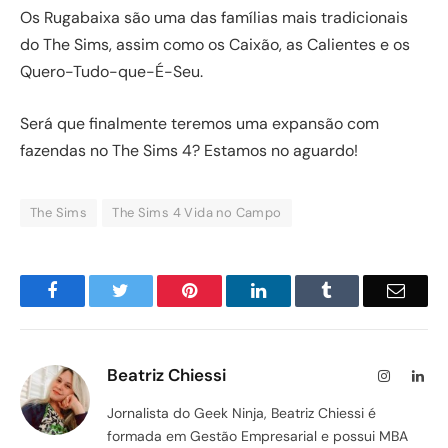
Os Rugabaixa são uma das famílias mais tradicionais
do The Sims, assim como os Caixão, as Calientes e os
Quero-Tudo-que-É-Seu.
Será que finalmente teremos uma expansão com
fazendas no The Sims 4? Estamos no aguardo!
The Sims
The Sims 4 Vida no Campo
Facebook
Twitter
Pinterest
LinkedIn
Tumblr
Email
Beatriz Chiessi
Instagram
Lin
Jornalista do Geek Ninja, Beatriz Chiessi é
formada em Gestão Empresarial e possui MBA