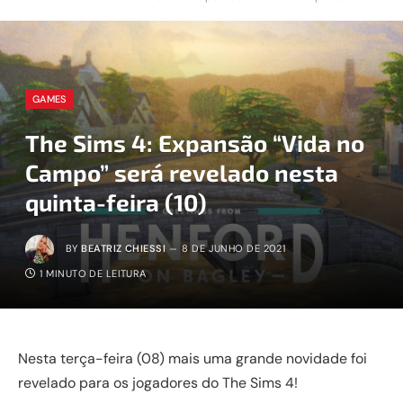
GAMES
The Sims 4: Expansão “Vida no
Campo” será revelado nesta
quinta-feira (10)
BY
BEATRIZ CHIESSI
8 DE JUNHO DE 2021
1 MINUTO DE LEITURA
Nesta terça-feira (08) mais uma grande novidade foi
revelado para os jogadores do The Sims 4!