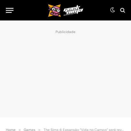
Publicidade
Home
»
Games
»
The Sims 4: Expansão “Vida no Campo” será revelado nesta quinta-feira (10)