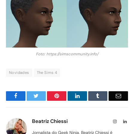
Foto: https://simscommunity.info/
Novidades
The Sims 4
Facebook
Twitter
Pinterest
LinkedIn
Tumblr
Email
Beatriz Chiessi
Instagram
Lin
Jornalista do Geek Ninja, Beatriz Chiessi é