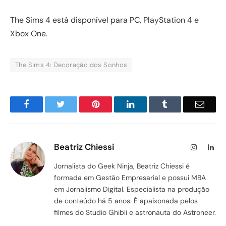
The Sims 4 está disponível para PC, PlayStation 4 e
Xbox One.
The Sims 4: Decoração dos Sonhos
Facebook
Twitter
Pinterest
LinkedIn
Tumblr
Email
Beatriz Chiessi
Instagram
Lin
Jornalista do Geek Ninja, Beatriz Chiessi é
formada em Gestão Empresarial e possui MBA
em Jornalismo Digital. Especialista na produção
de conteúdo há 5 anos. É apaixonada pelos
filmes do Studio Ghibli e astronauta do Astroneer.