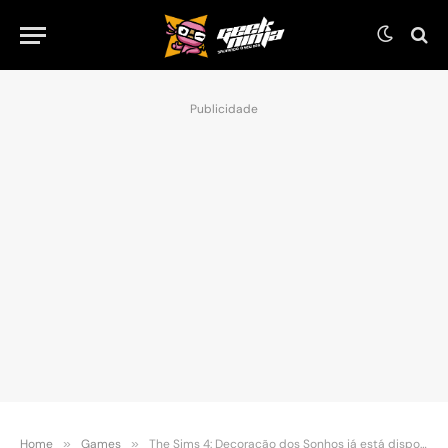
Publicidade
Home
»
Games
»
The Sims 4: Decoração dos Sonhos já está disponível!