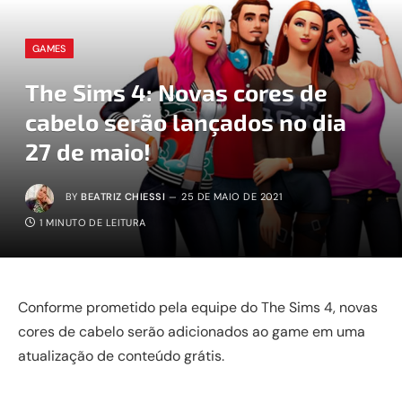
GAMES
The Sims 4: Novas cores de
cabelo serão lançados no dia
27 de maio!
BY
BEATRIZ CHIESSI
25 DE MAIO DE 2021
1 MINUTO DE LEITURA
Conforme prometido pela equipe do The Sims 4, novas
cores de cabelo serão adicionados ao game em uma
atualização de conteúdo grátis.