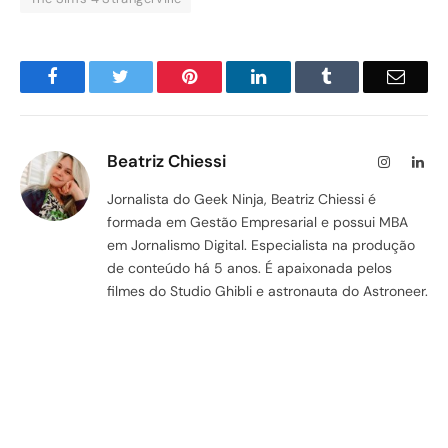
Facebook
Twitter
Pinterest
LinkedIn
Tumblr
Email
Beatriz Chiessi
Instagram
Lin
Jornalista do Geek Ninja, Beatriz Chiessi é
formada em Gestão Empresarial e possui MBA
em Jornalismo Digital. Especialista na produção
de conteúdo há 5 anos. É apaixonada pelos
filmes do Studio Ghibli e astronauta do Astroneer.