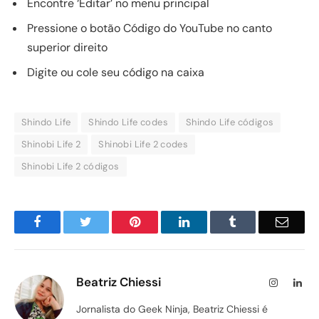
Encontre ‘Editar’ no menu principal
Pressione o botão Código do YouTube no canto
superior direito
Digite ou cole seu código na caixa
Shindo Life
Shindo Life codes
Shindo Life códigos
Shinobi Life 2
Shinobi Life 2 codes
Shinobi Life 2 códigos
Facebook
Twitter
Pinterest
LinkedIn
Tumblr
Email
Beatriz Chiessi
Instagram
Lin
Jornalista do Geek Ninja, Beatriz Chiessi é