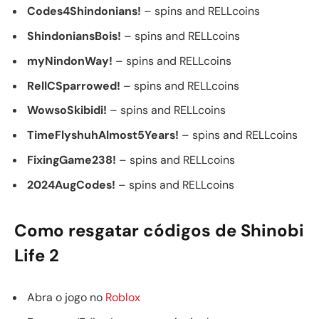
Codes4Shindonians!
– spins and RELLcoins
ShindoniansBois!
– spins and RELLcoins
myNindonWay!
– spins and RELLcoins
RellCSparrowed!
– spins and RELLcoins
WowsoSkibidi!
– spins and RELLcoins
TimeFlyshuhAlmost5Years!
– spins and RELLcoins
FixingGame238!
– spins and RELLcoins
2024AugCodes!
– spins and RELLcoins
Como resgatar códigos de Shinobi
Life 2
Abra o jogo no
Roblox