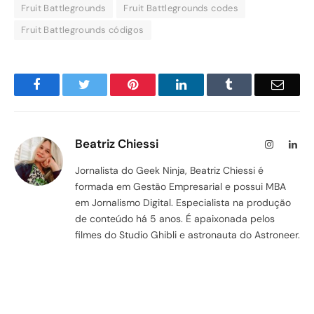
Fruit Battlegrounds
Fruit Battlegrounds codes
Fruit Battlegrounds códigos
Facebook
Twitter
Pinterest
LinkedIn
Tumblr
Email
Beatriz Chiessi
Instagram
Lin
Jornalista do Geek Ninja, Beatriz Chiessi é
formada em Gestão Empresarial e possui MBA
em Jornalismo Digital. Especialista na produção
de conteúdo há 5 anos. É apaixonada pelos
filmes do Studio Ghibli e astronauta do Astroneer.