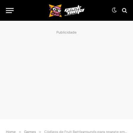
Publicidade
Home
»
Games
»
Códigos de Fruit Battlegrounds para resgate em (agosto de 2025)