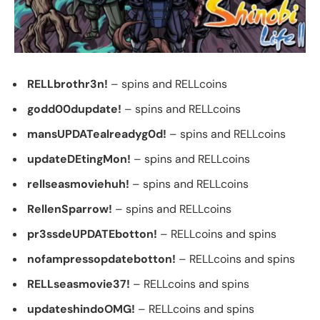
RELLbrothr3n!
– spins and RELLcoins
godd00dupdate!
– spins and RELLcoins
mansUPDATealreadyg0d!
– spins and RELLcoins
updateDEtingMon!
– spins and RELLcoins
rellseasmoviehuh!
– spins and RELLcoins
RellenSparrow!
– spins and RELLcoins
pr3ssdeUPDATEbotton!
– RELLcoins and spins
nofampressopdatebotton!
– RELLcoins and spins
RELLseasmovie37!
– RELLcoins and spins
updateshindoOMG!
– RELLcoins and spins