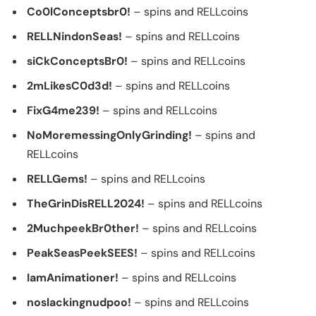
Co0lConceptsbr0!
– spins and RELLcoins
RELLNindonSeas!
– spins and RELLcoins
siCkConceptsBr0!
– spins and RELLcoins
2mLikesC0d3d!
– spins and RELLcoins
FixG4me239!
– spins and RELLcoins
NoMoremessingOnlyGrinding!
– spins and
RELLcoins
RELLGems!
– spins and RELLcoins
TheGrinDisRELL2024!
– spins and RELLcoins
2MuchpeekBr0ther!
– spins and RELLcoins
PeakSeasPeekSEES!
– spins and RELLcoins
IamAnimationer!
– spins and RELLcoins
noslackingnudpoo!
– spins and RELLcoins