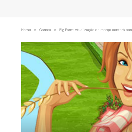
Home
»
Games
»
Big Farm: Atualização de março contará co