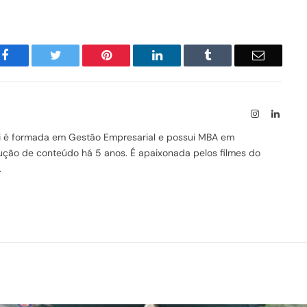
Facebook
Twitter
Pinterest
LinkedIn
Tumblr
Email
Instagram
Linked
ssi é formada em Gestão Empresarial e possui MBA em
odução de conteúdo há 5 anos. É apaixonada pelos filmes do
.