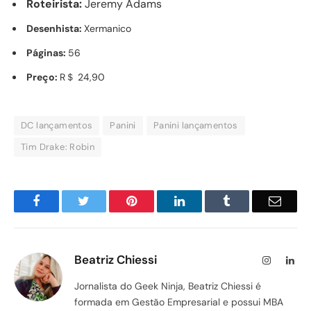
Roteirista:
Jeremy Adams
Desenhista:
Xermanico
Páginas:
56
Preço:
R＄ 24,90
DC lançamentos
Panini
Panini lançamentos
Tim Drake: Robin
Facebook
Twitter
Pinterest
LinkedIn
Tumblr
Email
Beatriz Chiessi
Instagram
Lin
Jornalista do Geek Ninja, Beatriz Chiessi é
formada em Gestão Empresarial e possui MBA