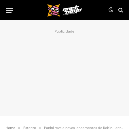
Publicidade
Home
»
Estante
»
Panini revela novos lançamentos de Robin, Lanterna Verde e Liga da Justiça