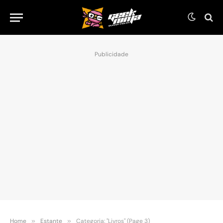
Publicidade
Home
»
Estante
»
Categoria: "Livros" (Page 3)