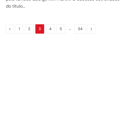
do título…
Previous
…
Next
1
2
3
4
5
34