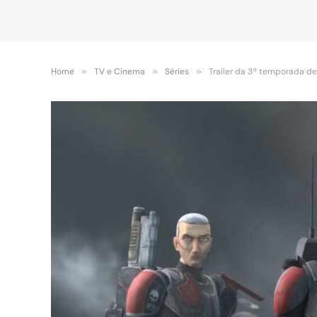
Home
»
TV e Cinema
»
Séries
»
Trailer da 3ª temporada de