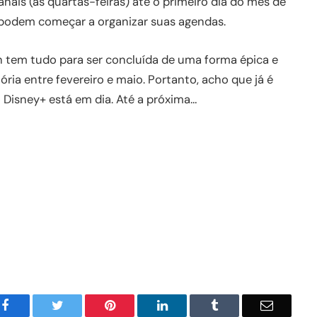
anais (às quartas-feiras) até o primeiro dia do mês de
á podem começar a organizar suas agendas.
ch tem tudo para ser concluída de uma forma épica e
ória entre fevereiro e maio. Portanto, acho que já é
 Disney+ está em dia. Até a próxima…
Facebook
Twitter
Pinterest
LinkedIn
Tumblr
Email