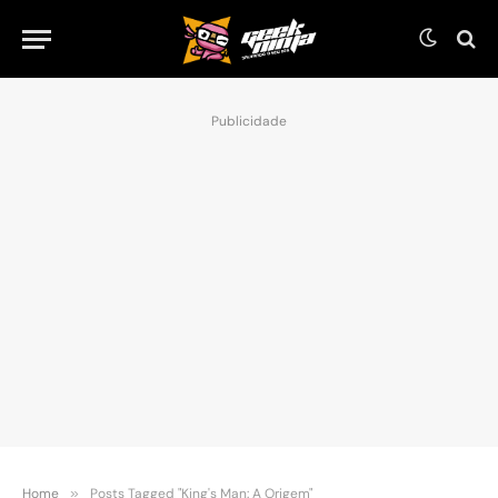
Publicidade
Home
»
Posts Tagged "King's Man: A Origem"