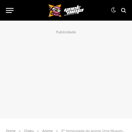
Publicidade
Home
»
Otaku
»
Anime
»
3ª temporada do anime Uma Musume vai estrear no mês de outubro