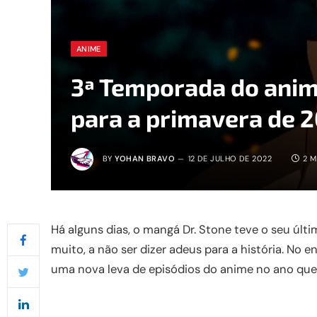
ANIME
3ª Temporada do anim
para a primavera de 
BY
YOHAN BRAVO
12 DE JULHO DE 2022
2 M
Há alguns dias, o mangá Dr. Stone teve o seu últ
muito, a não ser dizer adeus para a história. No 
uma nova leva de episódios do anime no ano que