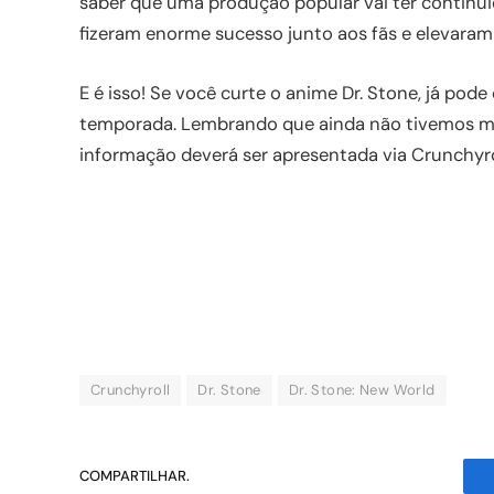
saber que uma produção popular vai ter continui
fizeram enorme sucesso junto aos fãs e elevaram 
E é isso! Se você curte o anime Dr. Stone, já po
temporada. Lembrando que ainda não tivemos men
informação deverá ser apresentada via Crunchyro
Crunchyroll
Dr. Stone
Dr. Stone: New World
COMPARTILHAR.