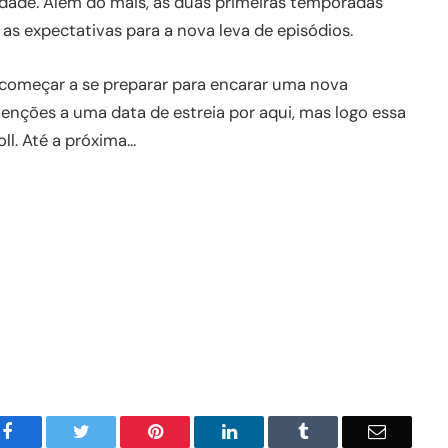
dade. Além do mais, as duas primeiras temporadas
as expectativas para a nova leva de episódios.
de começar a se preparar para encarar uma nova
ções a uma data de estreia por aqui, mas logo essa
ll. Até a próxima…
Facebook
Twitter
Pinterest
LinkedIn
Tumblr
Email