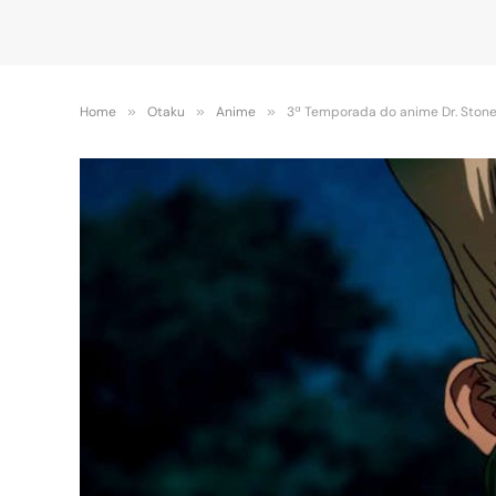
Home
»
Otaku
»
Anime
»
3ª Temporada do anime Dr. Stone