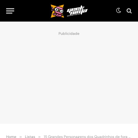
Publicidade
Home
»
Listas
»
15 Grandes Personagens dos Quadrinhos de fora do “eixo Marvel/DC”