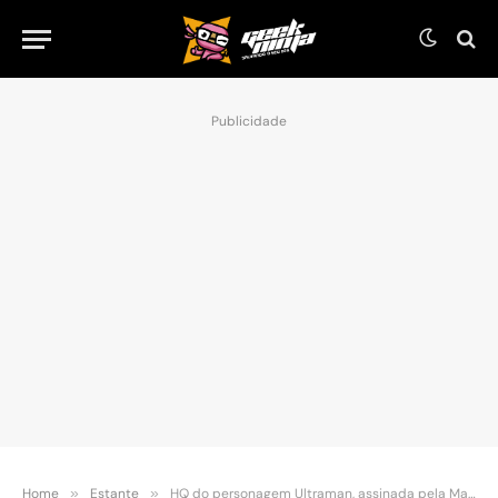
Publicidade
Home
»
Estante
»
HQ do personagem Ultraman, assinada pela Marvel, vai ser lançada no Brasil