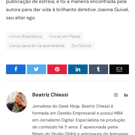
publicação de estreia, e foi a maneira encontrada pela
autora para dar vida à brilhante detetive Joanna Guivel,
seu alter ego.
Livros Brasileiros
Livros em Pauta
Livros para ler na quarentena
Os Outros
Facebook
Twitter
Pinterest
LinkedIn
Tumblr
Email
Beatriz Chiessi
Instagram
Lin
Jornalista do Geek Ninja, Beatriz Chiessi é
formada em Gestão Empresarial e possui MBA
em Jornalismo Digital. Especialista na produção
de conteúdo há 5 anos. É apaixonada pelos
filmes do Studio Ghibli e astronauta do Astroneer.