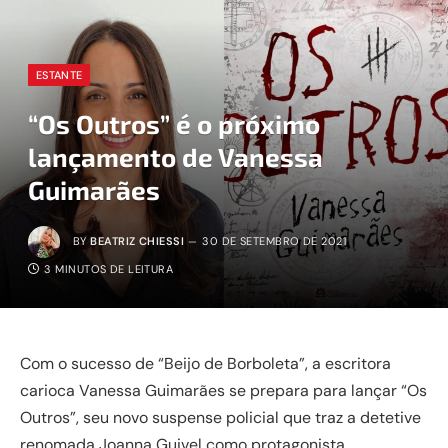
ESTANTE
“Os Outros” é o próximo
lançamento de Vanessa
Guimarães
BY
BEATRIZ CHIESSI
30 DE SETEMBRO DE 2021
3 MINUTOS DE LEITURA
Com o sucesso de “Beijo de Borboleta”, a escritora
carioca Vanessa Guimarães se prepara para lançar “Os
Outros”, seu novo suspense policial que traz a detetive
renomada Joanna Guivel como protagonista.