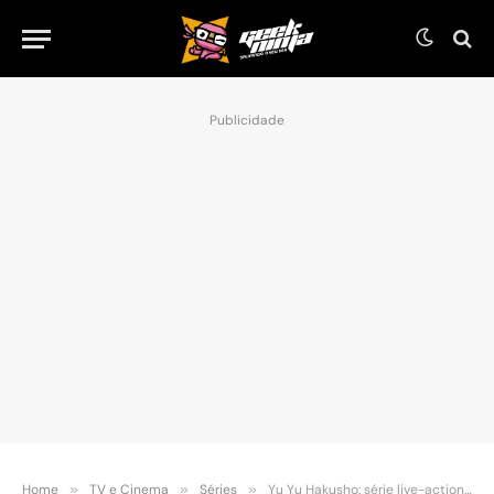
Publicidade
Home
»
TV e Cinema
»
Séries
»
Yu Yu Hakusho: série live-action será lançada em dezembro de 2023, na Netflix