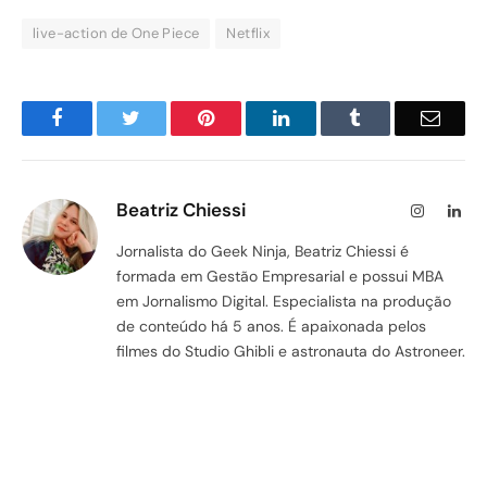
live-action de One Piece
Netflix
Facebook
Twitter
Pinterest
LinkedIn
Tumblr
Email
Beatriz Chiessi
Instagram
Lin
Jornalista do Geek Ninja, Beatriz Chiessi é
formada em Gestão Empresarial e possui MBA
em Jornalismo Digital. Especialista na produção
de conteúdo há 5 anos. É apaixonada pelos
filmes do Studio Ghibli e astronauta do Astroneer.