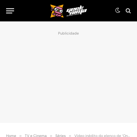
Publicidade
Home
»
TV e Cinema
»
Séries
»
Vídeo inédito do elenco de ‘One Piece’ antecipa anúncio especial no Tudum