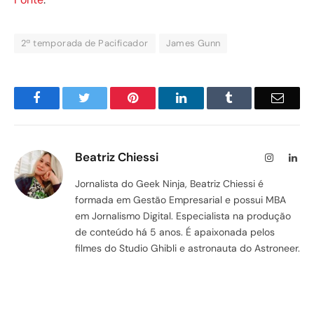
2ª temporada de Pacificador
James Gunn
Facebook
Twitter
Pinterest
LinkedIn
Tumblr
Email
Beatriz Chiessi
Instagram
Lin
Jornalista do Geek Ninja, Beatriz Chiessi é
formada em Gestão Empresarial e possui MBA
em Jornalismo Digital. Especialista na produção
de conteúdo há 5 anos. É apaixonada pelos
filmes do Studio Ghibli e astronauta do Astroneer.