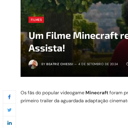
FILMES
Um Filme Minecraft re
Assista!
BY
BEATRIZ CHIESSI
4 DE SETEMBRO DE 2024
Os fãs do popular videogame
Minecraft
foram p
primeiro trailer da aguardada adaptação cinemato