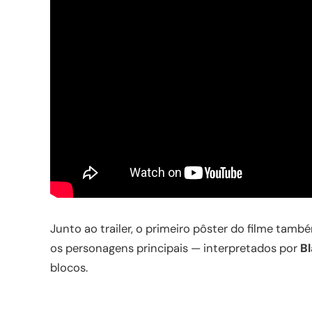
Junto ao trailer, o primeiro pôster do filme tamb
os personagens principais — interpretados por
B
blocos.