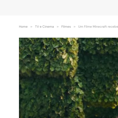
Home
»
TV e Cinema
»
Filmes
»
Um Filme Minecraft recebe s