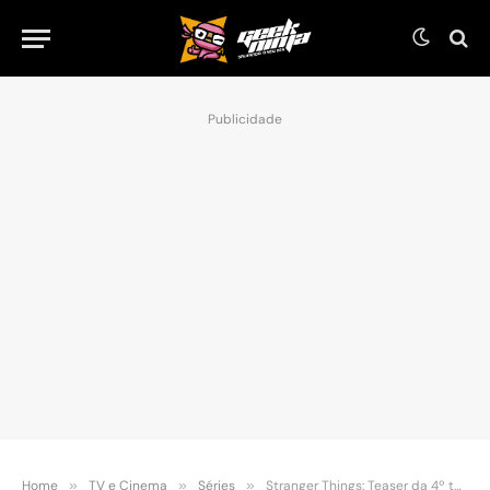
Publicidade
Home
»
TV e Cinema
»
Séries
»
Stranger Things: Teaser da 4º temporada é anunciado