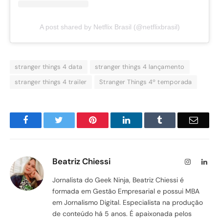
A post shared by Netflix Brasil (@netflixbrasil)
stranger things 4 data
stranger things 4 lançamento
stranger things 4 trailer
Stranger Things 4º temporada
Facebook
Twitter
Pinterest
LinkedIn
Tumblr
Email
Beatriz Chiessi
Instagram
Lin
Jornalista do Geek Ninja, Beatriz Chiessi é
formada em Gestão Empresarial e possui MBA
em Jornalismo Digital. Especialista na produção
de conteúdo há 5 anos. É apaixonada pelos