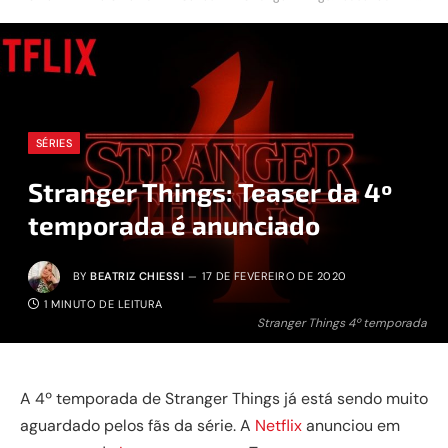
SÉRIES
Stranger Things: Teaser da 4º
temporada é anunciado
BY
BEATRIZ CHIESSI
17 DE FEVEREIRO DE 2020
1 MINUTO DE LEITURA
Stranger Things 4º temporada
A 4º temporada de Stranger Things já está sendo muito
aguardado pelos fãs da série. A
Netflix
anunciou em