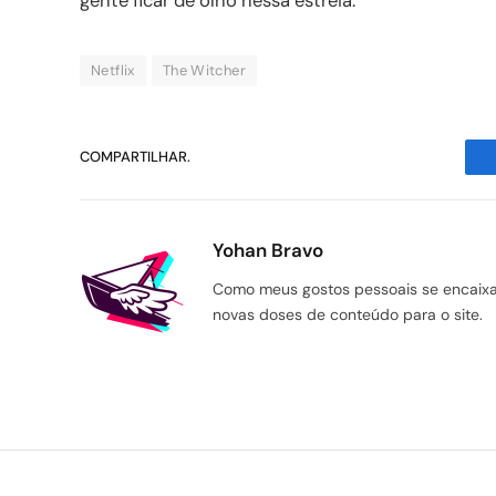
gente ficar de olho nessa estreia.
Netflix
The Witcher
COMPARTILHAR.
Yohan Bravo
Como meus gostos pessoais se encaixam
novas doses de conteúdo para o site.