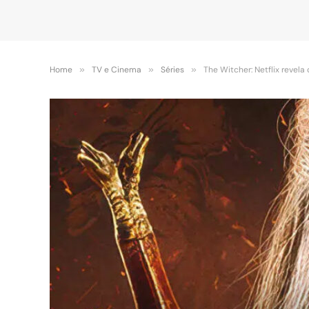
Home
»
TV e Cinema
»
Séries
»
The Witcher: Netflix revela 