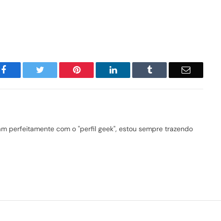
Facebook
Twitter
Pinterest
LinkedIn
Tumblr
Email
 perfeitamente com o "perfil geek", estou sempre trazendo