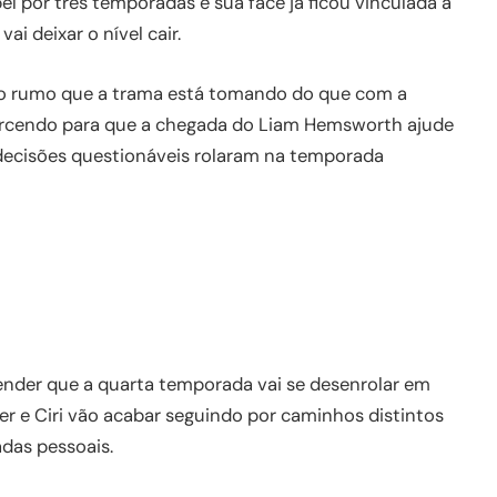
el por três temporadas e sua face já ficou vinculada à
i deixar o nível cair.
 o rumo que a trama está tomando do que com a
 torcendo para que a chegada do Liam Hemsworth ajude
s decisões questionáveis rolaram na temporada
tender que a quarta temporada vai se desenrolar em
er e Ciri vão acabar seguindo por caminhos distintos
das pessoais.