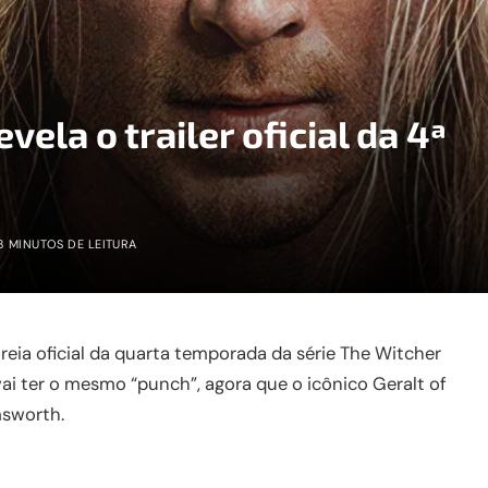
vela o trailer oficial da 4ª
3 MINUTOS DE LEITURA
treia oficial da quarta temporada da série The Witcher
ai ter o mesmo “punch”, agora que o icônico Geralt of
msworth.