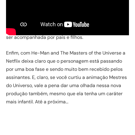
lançada no dia 16 de setembro e terá como alvo o
público infantil. Aliás, a série foi descrita como um tipo
de reboot da clássica animação da década de 1980.
Em outras palavras, teremos aqui uma bela opção para
ser acompanhada por pais e filhos.
Enfim, com He-Man and The Masters of the Universe a
Netflix deixa claro que o personagem está passando
por uma boa fase e sendo muito bem recebido pelos
assinantes. E, claro, se você curtiu a animação Mestres
do Universo, vale a pena dar uma olhada nessa nova
produção também, mesmo que ela tenha um caráter
mais infantil. Até a próxima…