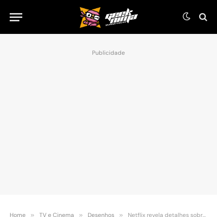
Publicidade
Home
»
TV e Cinema
»
Desenhos
»
Netflix revela detalhes sobre a série “He-Man and The Masters of the Universe”