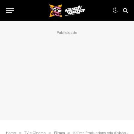
Publicidade
Home
»
TV e Cinema
»
Filmes
»
Kojima Productions cria divisão para focar na produção de filmes e séries