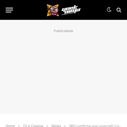
Publicidade
Home
»
TV e Cinema
»
Séries
»
HBO confirma que Lovecraft Country não terá uma segunda temporada