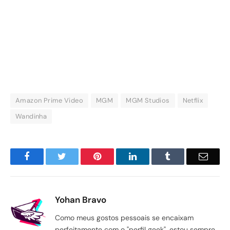
Amazon Prime Video
MGM
MGM Studios
Netflix
Wandinha
Facebook
Twitter
Pinterest
LinkedIn
Tumblr
Email
Yohan Bravo
Como meus gostos pessoais se encaixam
perfeitamente com o "perfil geek", estou sempre