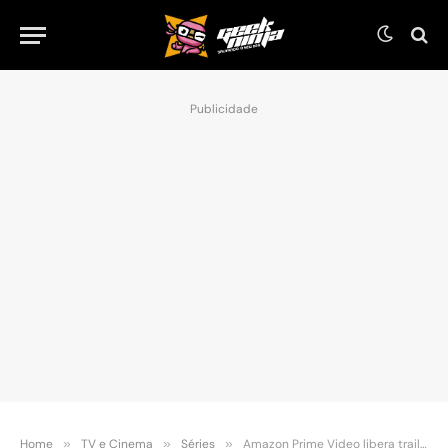
Publicidade
Home
»
TV e Cinema
»
Séries
»
Amazon Prime Video libera trailer da 2ª temporada da série Hunters