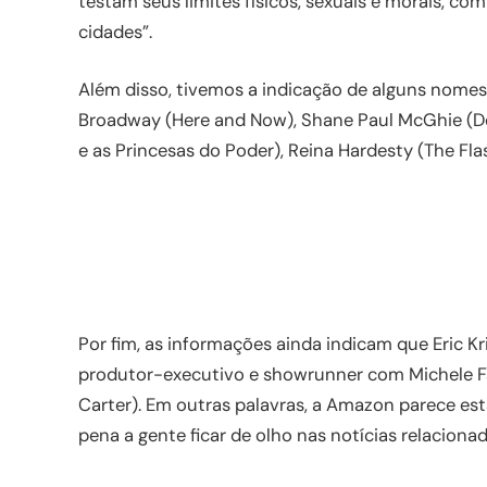
testam seus limites físicos, sexuais e morais, c
cidades”.
Além disso, tivemos a indicação de alguns nomes
Broadway (Here and Now), Shane Paul McGhie (De
e as Princesas do Poder), Reina Hardesty (The Fl
Por fim, as informações ainda indicam que Eric Kri
produtor-executivo e showrunner com Michele Fa
Carter). Em outras palavras, a Amazon parece es
pena a gente ficar de olho nas notícias relaciona