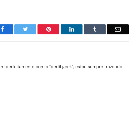
Facebook
Twitter
Pinterest
LinkedIn
Tumblr
Email
 perfeitamente com o "perfil geek", estou sempre trazendo