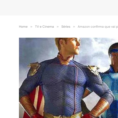
Home
»
TV e Cinema
»
Séries
»
Amazon confirma que vai p