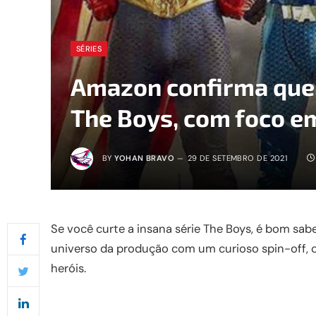
SÉRIES
Amazon confirma que v
The Boys, com foco e
BY
YOHAN BRAVO
29 DE SETEMBRO DE 2021
Se você curte a insana série The Boys, é bom sa
universo da produção com um curioso spin-off, cu
heróis.