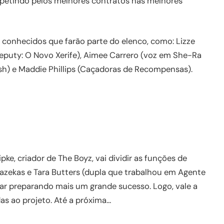
ompetindo pelos melhores contratos nas melhores
 conhecidos que farão parte do elenco, como: Lizze
puty: O Novo Xerife), Aimee Carrero (voz em She-Ra
ash) e Maddie Phillips (Caçadoras de Recompensas).
pke, criador de The Boyz, vai dividir as funções de
zekas e Tara Butters (dupla que trabalhou em Agente
tar preparando mais um grande sucesso. Logo, vale a
das ao projeto. Até a próxima…