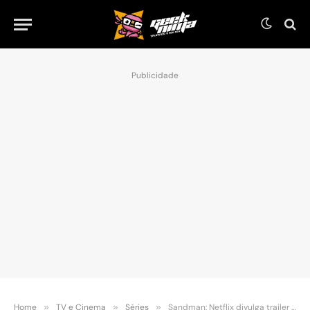
Publicidade
Home
»
TV e Cinema
»
Séries
»
Sandman: Netflix divulga trailer oficial da 2ª e última temporada