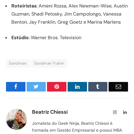
Roteiristas
: Ameni Rozsa, Alex Newman-Wise, Austin
Guzman, Shadi Petosky, Jim Campolongo, Vanessa
Benton, Jay Franklin, Greg Goetz e Marina Marlens
Estúdio
: Warner Bros. Television
Sandman
Sandman Trailer
Facebook
Twitter
Pinterest
LinkedIn
Tumblr
Email
Beatriz Chiessi
Instagram
Lin
Jornalista do Geek Ninja, Beatriz Chiessi é
formada em Gestão Empresarial e possui MBA