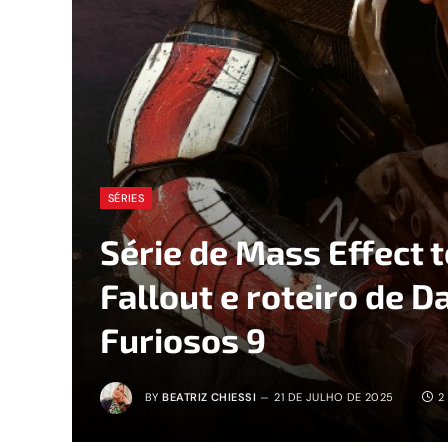
SÉRIES
Série de Mass Effect 
Fallout e roteiro de D
Furiosos 9
BY
BEATRIZ CHIESSI
21 DE JULHO DE 2025
2