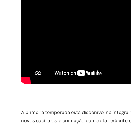
A primeira temporada está disponível na íntegra 
novos capítulos, a animação completa terá
oito 