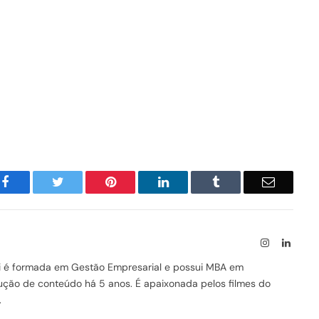
Facebook
Twitter
Pinterest
LinkedIn
Tumblr
Email
Instagram
Linked
ssi é formada em Gestão Empresarial e possui MBA em
odução de conteúdo há 5 anos. É apaixonada pelos filmes do
.