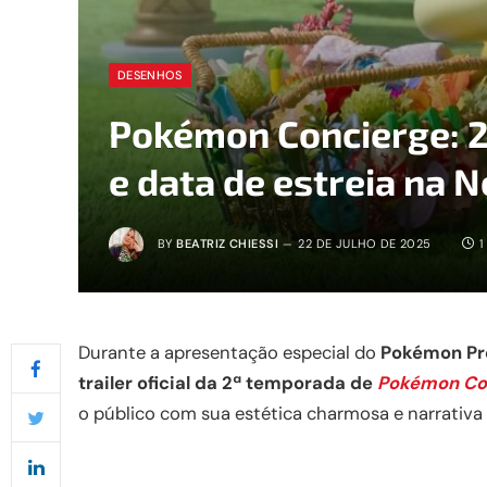
DESENHOS
Pokémon Concierge: 2
e data de estreia na N
BY
BEATRIZ CHIESSI
22 DE JULHO DE 2025
1
Durante a apresentação especial do
Pokémon Pr
trailer oficial da 2ª temporada de
Pokémon Co
o público com sua estética charmosa e narrativa