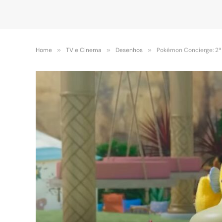
Home
»
TV e Cinema
»
Desenhos
»
Pokémon Concierge: 2ª 