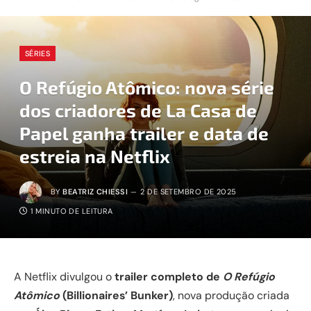
SÉRIES
O Refúgio Atômico: nova série
dos criadores de La Casa de
Papel ganha trailer e data de
estreia na Netflix
BY
BEATRIZ CHIESSI
2 DE SETEMBRO DE 2025
1 MINUTO DE LEITURA
A Netflix divulgou o
trailer completo de
O Refúgio
Atômico
(Billionaires’ Bunker)
, nova produção criada