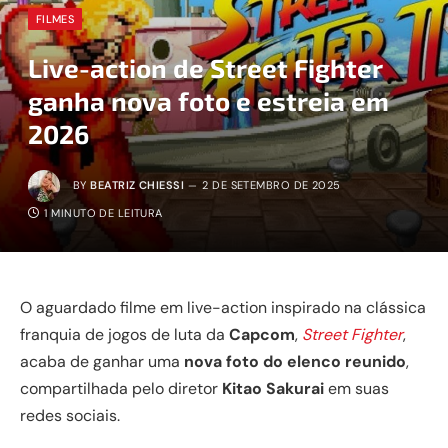
FILMES
Live-action de Street Fighter
ganha nova foto e estreia em
2026
BY
BEATRIZ CHIESSI
2 DE SETEMBRO DE 2025
1 MINUTO DE LEITURA
O aguardado filme em live-action inspirado na clássica
franquia de jogos de luta da
Capcom
,
Street Fighter
,
acaba de ganhar uma
nova foto do elenco reunido
,
compartilhada pelo diretor
Kitao Sakurai
em suas
redes sociais.