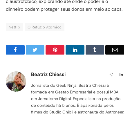
claustrofóbico, explorando até onde o poder e o
dinheiro podem proteger seus donos em meio ao caos.
Netflix
O Refúgio Atômico
Facebook
Twitter
Pinterest
LinkedIn
Tumblr
Email
Beatriz Chiessi
Instagram
Lin
Jornalista do Geek Ninja, Beatriz Chiessi é
formada em Gestão Empresarial e possui MBA
em Jornalismo Digital. Especialista na produção
de conteúdo há 5 anos. É apaixonada pelos
filmes do Studio Ghibli e astronauta do Astroneer.