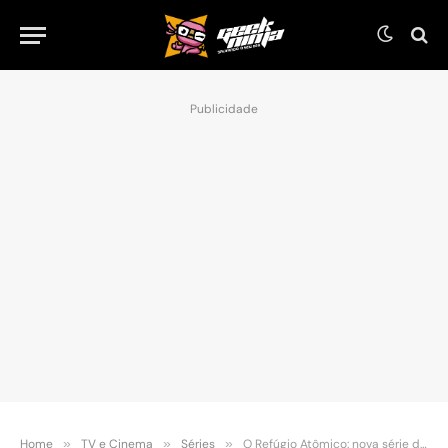
Publicidade
Home
»
TV e Cinema
»
Séries
»
O Refúgio Atômico: nova série dos criadores de La Casa de Papel ganha trailer e data de estreia na Netflix