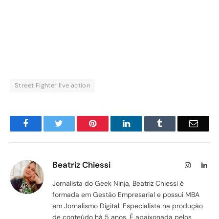
Street Fighter live action
Facebook
Twitter
Pinterest
LinkedIn
Tumblr
Email
Beatriz Chiessi
Instagram
Lin
Jornalista do Geek Ninja, Beatriz Chiessi é
formada em Gestão Empresarial e possui MBA
em Jornalismo Digital. Especialista na produção
de conteúdo há 5 anos. É apaixonada pelos