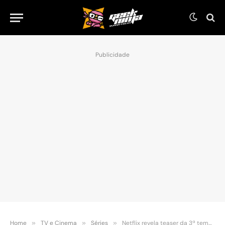
Publicidade
Home
»
TV e Cinema
»
Séries
»
Netflix revela teaser da 3ª temporada de Alice in Borderland