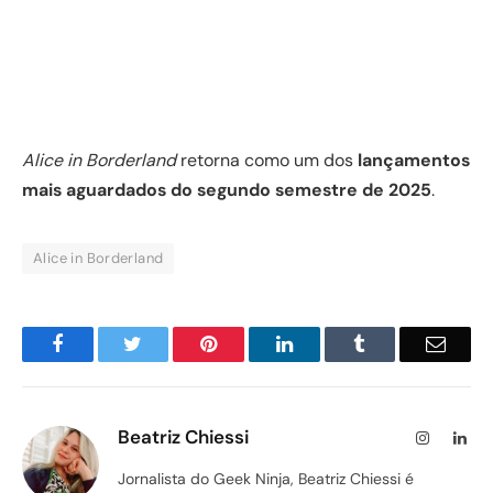
Alice in Borderland
retorna como um dos
lançamentos
mais aguardados do segundo semestre de 2025
.
Alice in Borderland
Facebook
Twitter
Pinterest
LinkedIn
Tumblr
Email
Beatriz Chiessi
Instagram
Lin
Jornalista do Geek Ninja, Beatriz Chiessi é