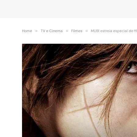
Home
»
TV e Cinema
»
Filmes
»
MUBI estreia especial de 