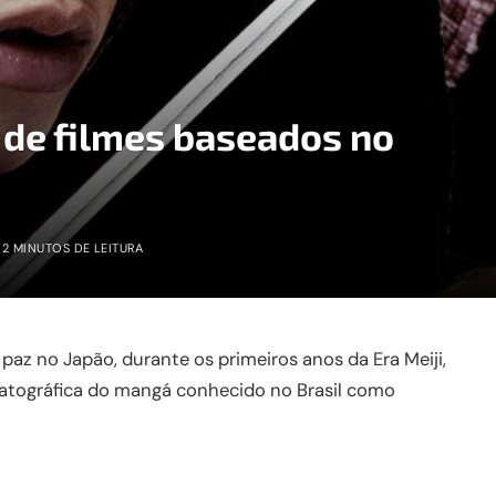
 de filmes baseados no
2 MINUTOS DE LEITURA
 paz no Japão, durante os primeiros anos da Era Meiji,
atográfica do mangá conhecido no Brasil como