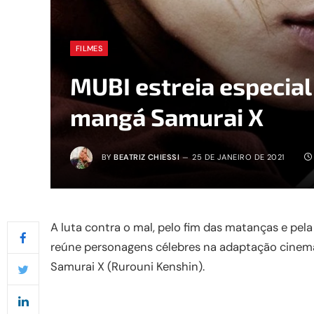
FILMES
MUBI estreia especial
mangá Samurai X
BY
BEATRIZ CHIESSI
25 DE JANEIRO DE 2021
A luta contra o mal, pelo fim das matanças e pela
reúne personagens célebres na adaptação cinem
Samurai X (Rurouni Kenshin).