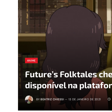
ANIME
Future’s Folktales che
disponível na platafo
BY
BEATRIZ CHIESSI
13 DE JANEIRO DE 2021