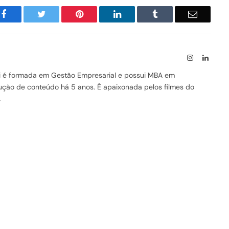
Facebook
Twitter
Pinterest
LinkedIn
Tumblr
Email
Instagram
Linked
ssi é formada em Gestão Empresarial e possui MBA em
odução de conteúdo há 5 anos. É apaixonada pelos filmes do
.