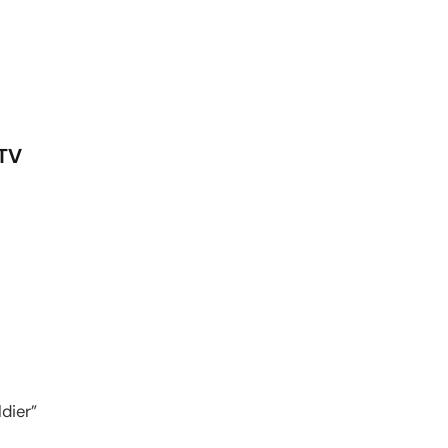
 TV
dier”