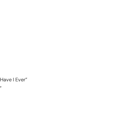
Have I Ever”
”