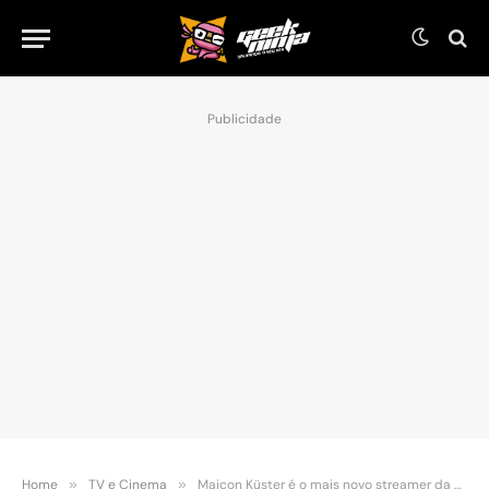
Publicidade
Home
»
TV e Cinema
»
Maicon Küster é o mais novo streamer da Nimo TV