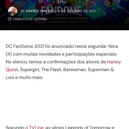
BY
BEATRIZ CHIESSI
4 DE OUTUBRO DE 2021
1 MINUTO DE LEITURA
DC FanDome 2021 foi anunciado nesta segunda-feira
(4) com muitas novidades e participações especiais.
No elenco, temos a confirmações dos atores de
Harley
Quinn
, Supergirl, The Flash, Batwoman, Superman &
Lois e muito mais.
Segundo o
TVLine
, as séries Legends of Tomorrow e