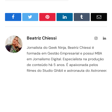
Facebook
Twitter
Pinterest
LinkedIn
Tumblr
Email
Beatriz Chiessi
Instagram
Lin
Jornalista do Geek Ninja, Beatriz Chiessi é
formada em Gestão Empresarial e possui MBA
em Jornalismo Digital. Especialista na produção
de conteúdo há 5 anos. É apaixonada pelos
filmes do Studio Ghibli e astronauta do Astroneer.