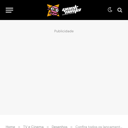
Publicidade
Home
»
TV e Cinema
»
Desenhos
»
Confira todos os lançamentos da Netflix de (Outubro 2024)