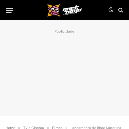
Publicidade
Home
»
TV e Cinema
»
Filmes
»
Lançamento do filme Super Mario é confirmado para 2022