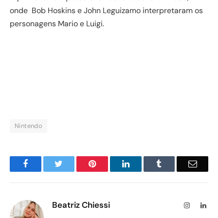
onde Bob Hoskins e John Leguizamo interpretaram os
personagens Mario e Luigi.
Nintendo
Facebook
Twitter
Pinterest
LinkedIn
Tumblr
Email
Beatriz Chiessi
Instagram
Lin