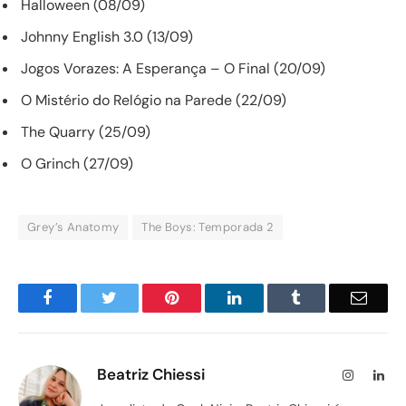
Halloween (08/09)
Johnny English 3.0 (13/09)
Jogos Vorazes: A Esperança – O Final (20/09)
O Mistério do Relógio na Parede (22/09)
The Quarry (25/09)
O Grinch (27/09)
Grey’s Anatomy
The Boys: Temporada 2
Facebook
Twitter
Pinterest
LinkedIn
Tumblr
Email
Beatriz Chiessi
Instagram
Lin