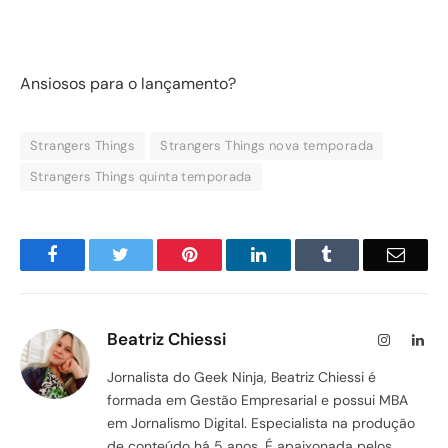
Ansiosos para o lançamento?
Strangers Things
Strangers Things nova temporada
Strangers Things quinta temporada
Facebook
Twitter
Pinterest
LinkedIn
Tumblr
Email
Beatriz Chiessi
Instagram
Lin
Jornalista do Geek Ninja, Beatriz Chiessi é
formada em Gestão Empresarial e possui MBA
em Jornalismo Digital. Especialista na produção
de conteúdo há 5 anos. É apaixonada pelos