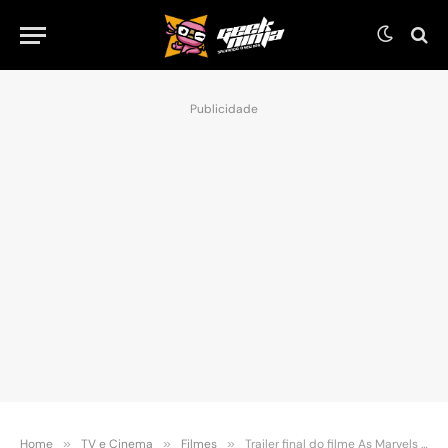
Publicidade
Home
»
TV e Cinema
»
Filmes
»
Trailer final do filme As Marvels é liberado na web