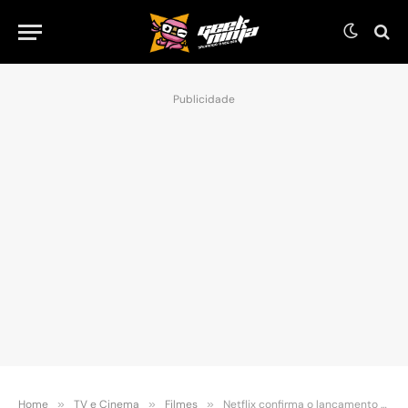
Publicidade
Home
»
TV e Cinema
»
Filmes
»
Netflix confirma o lançamento de um novo “O Massacre da Serra Elétrica”