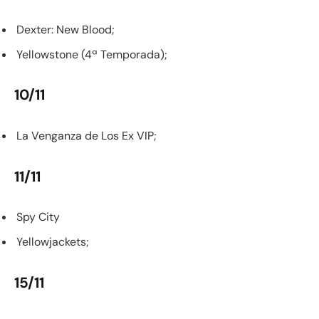
Dexter: New Blood;
Yellowstone (4ª Temporada);
10/11
La Venganza de Los Ex VIP;
11/11
Spy City
Yellowjackets;
15/11