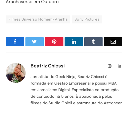
Aranhaverso em Outubro.
Filmes Universo Homem-Aranha
Sony Pictures
Facebook
Twitter
Pinterest
LinkedIn
Tumblr
Email
Beatriz Chiessi
Instagram
Lin
Jornalista do Geek Ninja, Beatriz Chiessi é
formada em Gestão Empresarial e possui MBA
em Jornalismo Digital. Especialista na produção
de conteúdo há 5 anos. É apaixonada pelos
filmes do Studio Ghibli e astronauta do Astroneer.