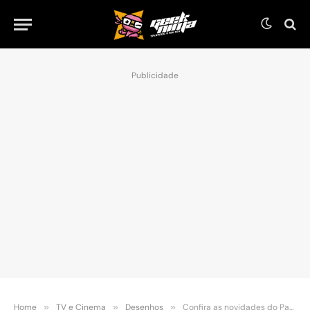
Publicidade
Home
»
TV e Cinema
»
Desenhos
»
Confira as novidades do Paramount+ para o mês de novembro